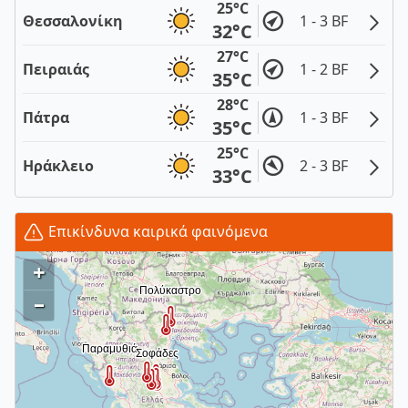
25°C
Θεσσαλονίκη
1 - 3 BF
32°C
27°C
Πειραιάς
1 - 2 BF
35°C
28°C
Πάτρα
1 - 3 BF
35°C
25°C
Ηράκλειο
2 - 3 BF
33°C
Επικίνδυνα καιρικά φαινόμενα
+
–