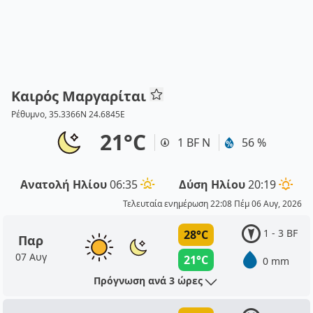
Καιρός Μαργαρίται
Ρέθυμνο, 35.3366N 24.6845E
21°C
1 BF Ν
56 %
Ανατολή Ηλίου
06:35
Δύση Ηλίου
20:19
Τελευταία ενημέρωση 22:08 Πέμ 06 Αυγ, 2026
1 - 3 BF
28°C
Παρ
07 Αυγ
21°C
0 mm
Πρόγνωση ανά 3 ώρες