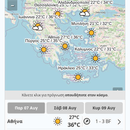
–
i
Κάνετε κλικ για πρόγνωση
οπουδήποτε στον κόσμο
.
Παρ 07 Αυγ
Σάβ 08 Αυγ
Κυρ 09 Αυγ
27°C
Αθήνα
1 - 3 BF
36°C