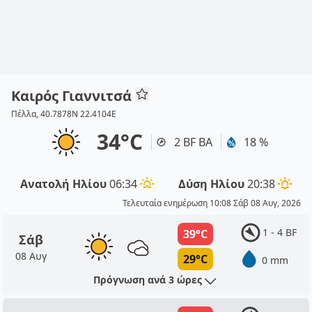
Καιρός Γιαννιτσά
Πέλλα, 40.7878N 22.4104E
34°C
2 BF ΒΑ
18 %
Ανατολή Ηλίου
06:34
Δύση Ηλίου
20:38
Τελευταία ενημέρωση 10:08 Σάβ 08 Αυγ, 2026
1 - 4 BF
39°C
Σάβ
08 Αυγ
29°C
0 mm
Πρόγνωση ανά 3 ώρες