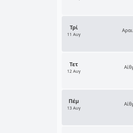
Τρί
Αραι
11 Αυγ
Τετ
Αίθ
12 Αυγ
Πέμ
Αίθ
13 Αυγ