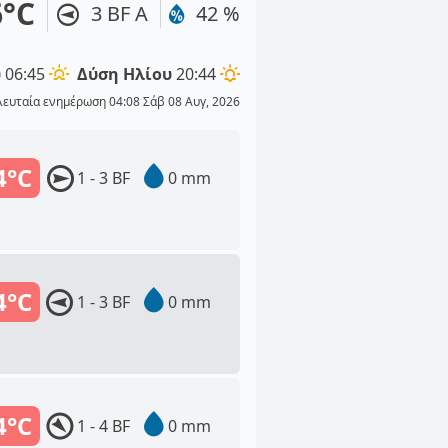
6°C
3 BF Α
42 %
υ
06:45
Δύση Ηλίου
20:44
λευταία ενημέρωση 04:08 Σάβ 08 Αυγ, 2026
4°C
1 - 3 BF
0 mm
4°C
1 - 3 BF
0 mm
4°C
1 - 4 BF
0 mm