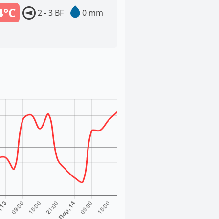
4°C
2 - 3 BF
0 mm