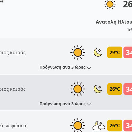
2
Ανατολή Ηλίο
Τε
3
ριος καιρός
29°C
Πρόγνωση ανά 3 ώρες
3
ριος καιρός
26°C
Πρόγνωση ανά 3 ώρες
3
ές νεφώσεις
26°C