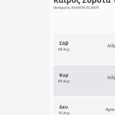
Θεσπρωτία, 39.4047N 20.2447E
Σάβ
Αίθ
08 Αυγ
Κυρ
Αίθ
09 Αυγ
Δευ
Αραι
10 Αυγ