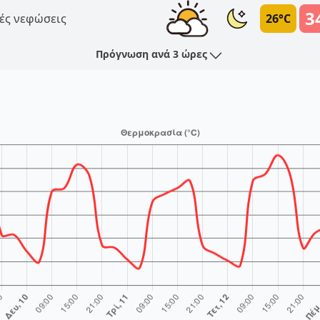
3
ές νεφώσεις
26°C
Πρόγνωση ανά 3 ώρες