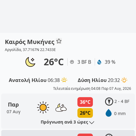
Καιρός Μυκήνες
Αργολίδα, 37.7167N 22.7433E
26°C
3 BF Β
39 %
Ανατολή Ηλίου
06:38
Δύση Ηλίου
20:32
Τελευταία ενημέρωση 04:08 Παρ 07 Αυγ, 2026
2 - 4 BF
36°C
Παρ
07 Αυγ
26°C
0 mm
Πρόγνωση ανά 3 ώρες