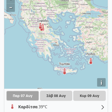
–
i
Παρ 07 Αυγ
Σάβ 08 Αυγ
Κυρ 09 Αυγ
Καρδίτσα
39°C