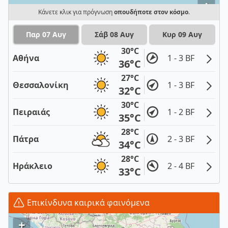
i
Κάνετε κλικ για πρόγνωση
οπουδήποτε στον κόσμο
.
Παρ 07 Αυγ
Σάβ 08 Αυγ
Κυρ 09 Αυγ
30°C
Αθήνα
1 - 3 BF
36°C
27°C
Θεσσαλονίκη
1 - 3 BF
32°C
30°C
Πειραιάς
1 - 2 BF
35°C
28°C
Πάτρα
2 - 3 BF
34°C
28°C
Ηράκλειο
2 - 4 BF
33°C
Επικίνδυνα καιρικά φαινόμενα
+