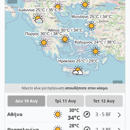
i
Κάνετε κλικ για πρόγνωση
οπουδήποτε στον κόσμο
.
Δευ 10 Αυγ
Τρί 11 Αυγ
Τετ 12 Αυγ
30°C
Αθήνα
3 - 5 BF
34°C
28°C
Θεσσαλονίκη
2 - 3 BF