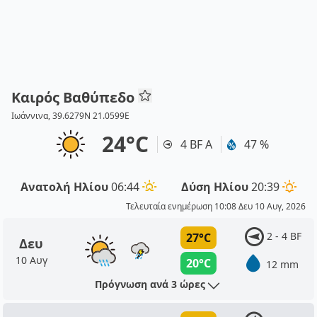
Καιρός Βαθύπεδο
Ιωάννινα, 39.6279N 21.0599E
24°C
4 BF Α
47 %
Ανατολή Ηλίου
06:44
Δύση Ηλίου
20:39
Τελευταία ενημέρωση 10:08 Δευ 10 Αυγ, 2026
2 - 4 BF
27°C
Δευ
10 Αυγ
20°C
12 mm
Πρόγνωση ανά 3 ώρες