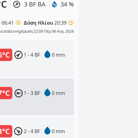
°C
3 BF ΒΑ
34 %
υ
06:41
Δύση Ηλίου
20:39
λευταία ενημέρωση 22:08 Πέμ 06 Αυγ, 2026
6°C
1 - 4 BF
0 mm
7°C
1 - 3 BF
0 mm
8°C
2 - 4 BF
0 mm