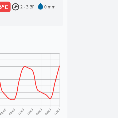
6°C
2 - 3 BF
0 mm