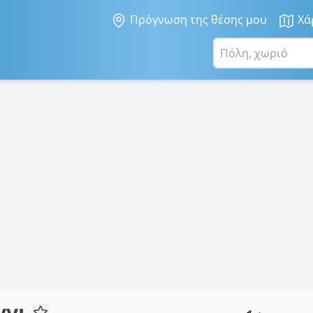
Πρόγνωση της θέσης μου
Χά
γγι