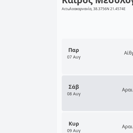
Αιτωλοακαρνανία, 38.3756N 21.4574E
Παρ
Αίθ
07 Αυγ
Σάβ
Αραι
08 Αυγ
Κυρ
Αραι
09 Αυγ