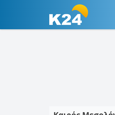
Καιρός Μεσολό