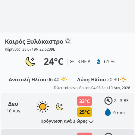
Καιρός Ξυλόκαστρο
Κόρινθος, 38.0719N 22.6239E
24°C
3 BF Δ
61 %
Ανατολή Ηλίου
06:40
Δύση Ηλίου
20:30
Τελευταία ενημέρωση 04:08 Δευ 10 Αυγ, 2026
2 - 3 BF
33°C
Δευ
10 Αυγ
25°C
0 mm
Πρόγνωση ανά 3 ώρες