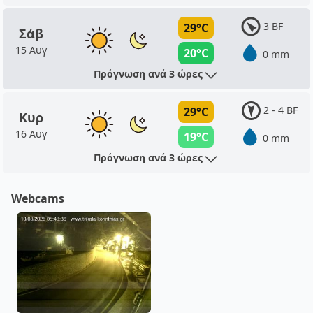
3 BF
29°C
Σάβ
15 Αυγ
20°C
0 mm
Πρόγνωση ανά 3 ώρες
2 - 4 BF
29°C
Κυρ
16 Αυγ
19°C
0 mm
Πρόγνωση ανά 3 ώρες
Webcams