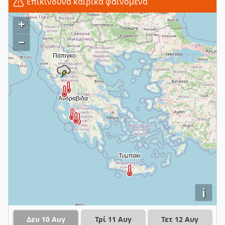
Επικίνδυνα καιρικά φαινόμενα
+
–
i
Δευ 10 Αυγ
Τρί 11 Αυγ
Τετ 12 Αυγ