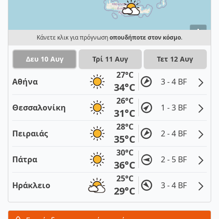
i
Κάνετε κλικ για πρόγνωση
οπουδήποτε στον κόσμο
.
Δευ 10 Αυγ
Τρί 11 Αυγ
Τετ 12 Αυγ
27°C
Αθήνα
3 - 4 BF
34°C
26°C
Θεσσαλονίκη
1 - 3 BF
31°C
28°C
Πειραιάς
2 - 4 BF
35°C
30°C
Πάτρα
2 - 5 BF
36°C
25°C
Ηράκλειο
3 - 4 BF
29°C