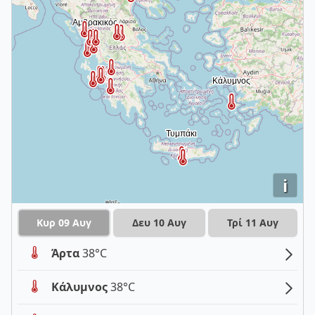
i
Κυρ 09 Αυγ
Δευ 10 Αυγ
Τρί 11 Αυγ
Άρτα
38°C
Κάλυμνος
38°C