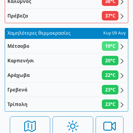
Κάλυμνος
38°C
Πρέβεζα
37°C
Χαμηλότερες θερμοκρασίες
Κυρ 09 Αυγ
Μέτσοβο
19°C
Καρπενήσι
20°C
Αράχωβα
22°C
Γρεβενά
23°C
Τρίπολη
23°C