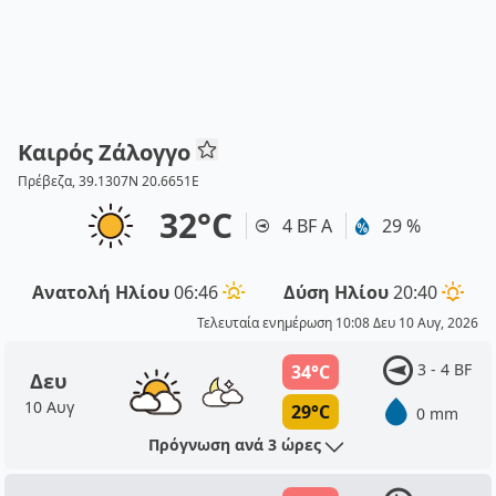
Καιρός Ζάλογγο
Πρέβεζα, 39.1307N 20.6651E
32°C
4 BF Α
29 %
Ανατολή Ηλίου
06:46
Δύση Ηλίου
20:40
Τελευταία ενημέρωση 10:08 Δευ 10 Αυγ, 2026
3 - 4 BF
34°C
Δευ
10 Αυγ
29°C
0 mm
Πρόγνωση ανά 3 ώρες