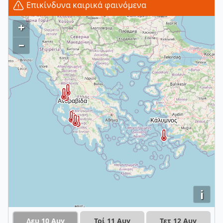
Επικίνδυνα καιρικά φαινόμενα
+
–
i
Δευ 10 Αυγ
Τρί 11 Αυγ
Τετ 12 Αυγ