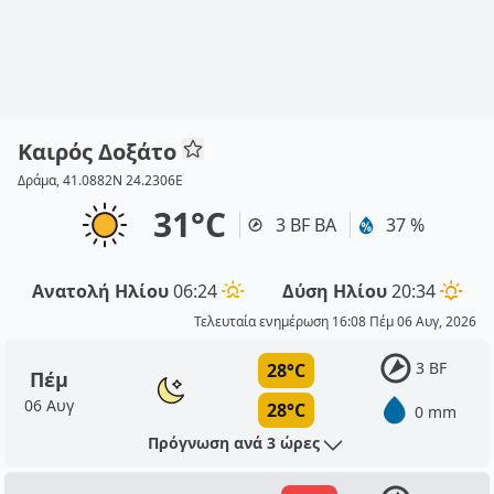
Καιρός Δοξάτο
Δράμα, 41.0882N 24.2306E
31°C
3 BF ΒΑ
37 %
Ανατολή Ηλίου
06:24
Δύση Ηλίου
20:34
Τελευταία ενημέρωση 16:08 Πέμ 06 Αυγ, 2026
3 BF
28°C
Πέμ
06 Αυγ
28°C
0 mm
Πρόγνωση ανά 3 ώρες