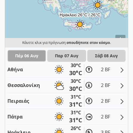
i
Κάνετε κλικ για πρόγνωση
οπουδήποτε στον κόσμο
.
Πέμ 06 Αυγ
Παρ 07 Αυγ
Σάβ 08 Αυγ
30°C
Αθήνα
2 BF
30°C
30°C
Θεσσαλονίκη
2 BF
30°C
31°C
Πειραιάς
2 BF
31°C
31°C
Πάτρα
2 BF
31°C
26°C
Ηράκλειο
3 BF