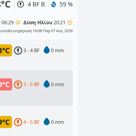
8°C
4 BF Β
59 %
υ
06:29
Δύση Ηλίου
20:21
λευταία ενημέρωση 16:08 Παρ 07 Αυγ, 2026
8°C
3 - 4 BF
0 mm
0°C
3 - 5 BF
0 mm
9°C
4 - 5 BF
0 mm