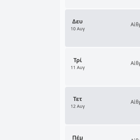
Δευ
Αίθ
10 Αυγ
Τρί
Αίθ
11 Αυγ
Τετ
Αίθ
12 Αυγ
Πέμ