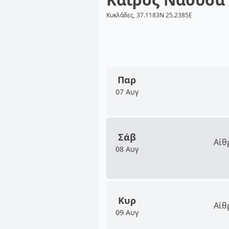
Κυκλάδες, 37.1183N 25.2385E
Παρ
07 Αυγ
Σάβ
Αίθ
08 Αυγ
Κυρ
Αίθ
09 Αυγ