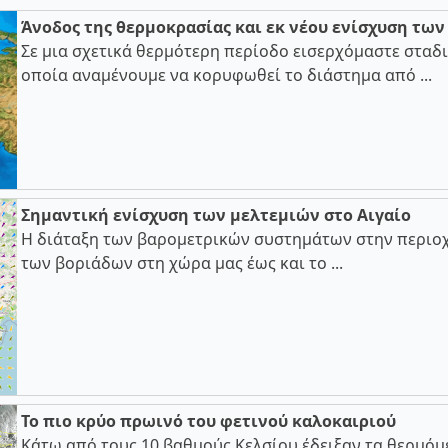
Άνοδος της θερμοκρασίας και εκ νέου ενίσχυση τω
Σε μια σχετικά θερμότερη περίοδο εισερχόμαστε σταδι
οποία αναμένουμε να κορυφωθεί το διάστημα από ...
Σημαντική ενίσχυση των μελτεμιών στο Αιγαίο
Η διάταξη των βαρομετρικών συστημάτων στην περιοχ
των βοριάδων στη χώρα μας έως και το ...
Το πιο κρύο πρωινό του φετινού καλοκαιριού
Κάτω από τους 10 βαθμούς Κελσίου έδειξαν τα θερμόμ