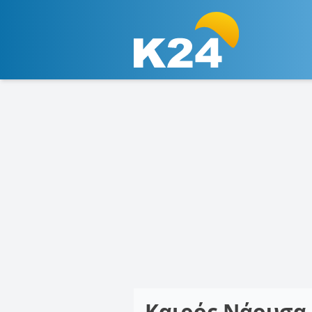
Καιρός Νάουσα