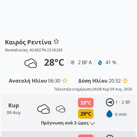
Καιρός Ρεντίνα
Θεσσαλονίκη, 40.6827N 23.5626E
28°C
2 BF Α
41 %
Ανατολή Ηλίου
06:30
Δύση Ηλίου
20:32
Τελευταία ενημέρωση 04:08 Κυρ 09 Αυγ, 2026
1 - 2 BF
33°C
Κυρ
09 Αυγ
29°C
0 mm
Πρόγνωση ανά 3 ώρες