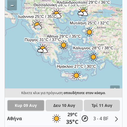
–
i
Κάνετε κλικ για πρόγνωση
οπουδήποτε στον κόσμο
.
Κυρ 09 Αυγ
Δευ 10 Αυγ
Τρί 11 Αυγ
29°C
Αθήνα
3 - 4 BF
35°C