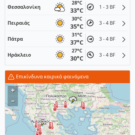
28°C
Θεσσαλονίκη
1 - 3 BF
33°C
30°C
Πειραιάς
3 - 4 BF
35°C
31°C
Πάτρα
3 - 4 BF
37°C
27°C
Ηράκλειο
3 - 4 BF
30°C
Επικίνδυνα καιρικά φαινόμενα
+
–