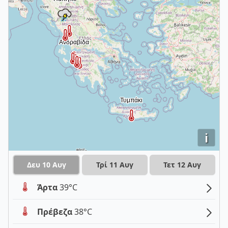
i
Δευ 10 Αυγ
Τρί 11 Αυγ
Τετ 12 Αυγ
Άρτα
39°C
Πρέβεζα
38°C