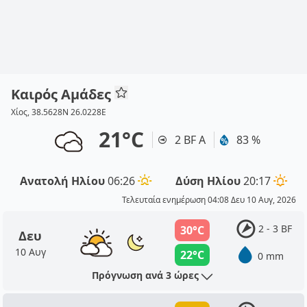
Καιρός Αμάδες
Χίος, 38.5628N 26.0228E
21°C
2 BF Α
83 %
Ανατολή Ηλίου
06:26
Δύση Ηλίου
20:17
Τελευταία ενημέρωση 04:08 Δευ 10 Αυγ, 2026
2 - 3 BF
30°C
Δευ
10 Αυγ
22°C
0 mm
Πρόγνωση ανά 3 ώρες