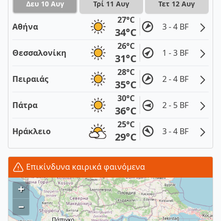
Δευ 10 Αυγ
Τρί 11 Αυγ
Τετ 12 Αυγ
27°C
Αθήνα
3 - 4 BF
34°C
26°C
Θεσσαλονίκη
1 - 3 BF
31°C
28°C
Πειραιάς
2 - 4 BF
35°C
30°C
Πάτρα
2 - 5 BF
36°C
25°C
Ηράκλειο
3 - 4 BF
29°C
Επικίνδυνα καιρικά φαινόμενα
+
–