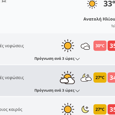
33
Ανατολή Ηλίο
Τε
3
ές νεφώσεις
30°C
Πρόγνωση ανά 3 ώρες
3
ές νεφώσεις
27°C
Πρόγνωση ανά 3 ώρες
3
ριος καιρός
27°C