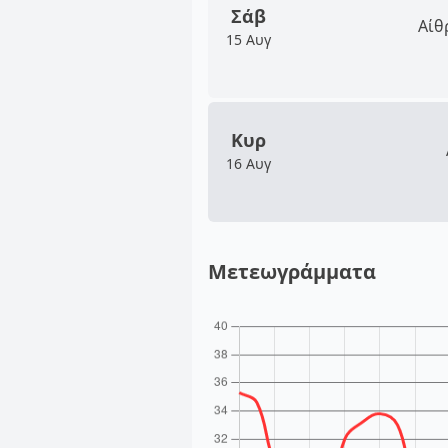
Σάβ
Αίθ
15 Αυγ
Κυρ
16 Αυγ
Μετεωγράμματα