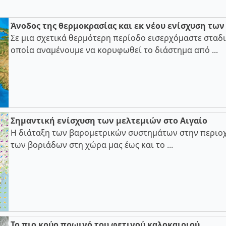
Άνοδος της θερμοκρασίας και εκ νέου ενίσχυση τω
Σε μια σχετικά θερμότερη περίοδο εισερχόμαστε σταδι
οποία αναμένουμε να κορυφωθεί το διάστημα από ...
Σημαντική ενίσχυση των μελτεμιών στο Αιγαίο
Η διάταξη των βαρομετρικών συστημάτων στην περιοχ
των βοριάδων στη χώρα μας έως και το ...
Το πιο κρύο πρωινό του φετινού καλοκαιριού