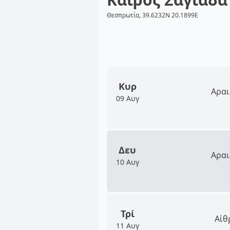
Θεσπρωτία, 39.6232N 20.1899E
Κυρ
Αραι
09 Αυγ
Δευ
Αραι
10 Αυγ
Τρί
Αίθ
11 Αυγ