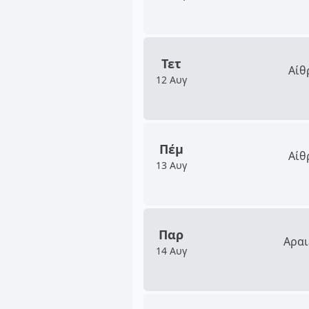
Τετ
Αίθ
12 Αυγ
Πέμ
Αίθ
13 Αυγ
Παρ
Αραι
14 Αυγ