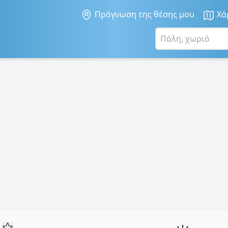
Πρόγνωση της θέσης μου
Χά
α