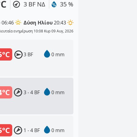
°C
3 BF ΝΔ
35 %
υ
06:46
Δύση Ηλίου
20:43
λευταία ενημέρωση 10:08 Κυρ 09 Αυγ, 2026
5°C
3 BF
0 mm
4°C
3 - 4 BF
0 mm
5°C
1 - 4 BF
0 mm