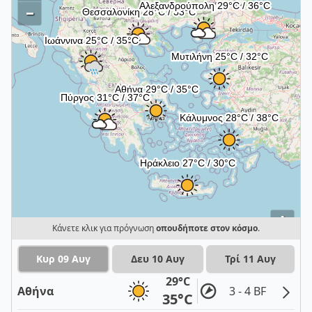
–
i
Κάνετε κλικ για πρόγνωση
οπουδήποτε στον κόσμο
.
Κυρ 09 Αυγ
Δευ 10 Αυγ
Τρί 11 Αυγ
29°C
Αθήνα
3 - 4 BF
35°C