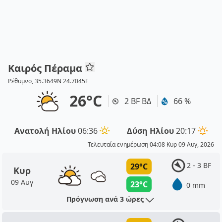
Καιρός Πέραμα
Ρέθυμνο, 35.3649N 24.7045E
26°C
2 BF ΒΔ
66 %
Ανατολή Ηλίου
06:36
Δύση Ηλίου
20:17
Τελευταία ενημέρωση 04:08 Κυρ 09 Αυγ, 2026
2 - 3 BF
29°C
Κυρ
09 Αυγ
23°C
0 mm
Πρόγνωση ανά 3 ώρες