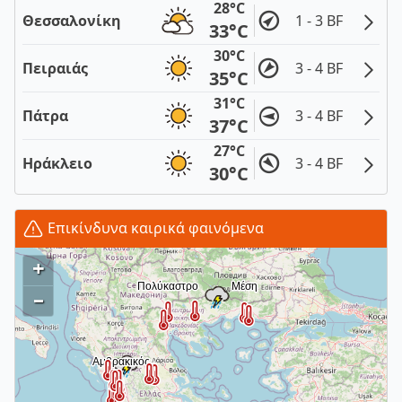
28°C
Θεσσαλονίκη
1 - 3 BF
33°C
30°C
Πειραιάς
3 - 4 BF
35°C
31°C
Πάτρα
3 - 4 BF
37°C
27°C
Ηράκλειο
3 - 4 BF
30°C
Επικίνδυνα καιρικά φαινόμενα
+
–