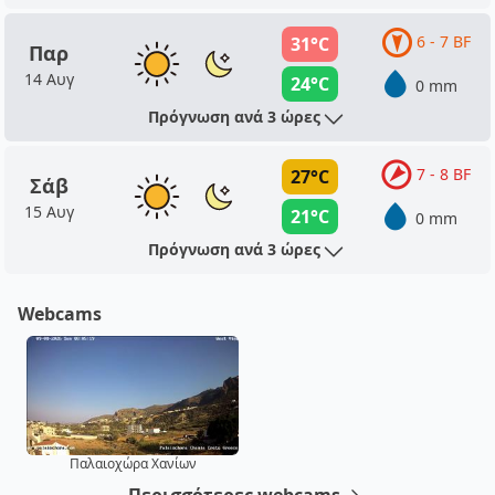
6 - 7 BF
31°C
Παρ
14 Αυγ
24°C
0 mm
Πρόγνωση ανά 3 ώρες
7 - 8 BF
27°C
Σάβ
15 Αυγ
21°C
0 mm
Πρόγνωση ανά 3 ώρες
Webcams
Παλαιοχώρα Χανίων