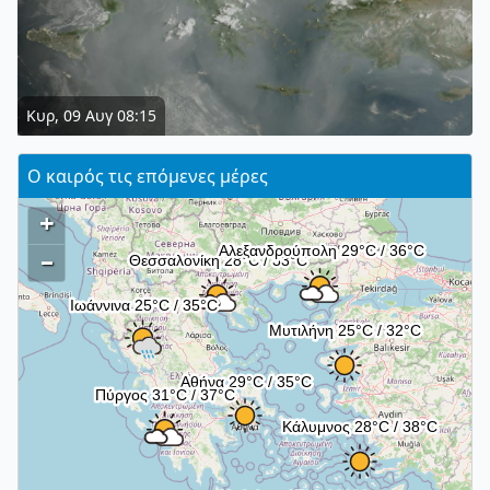
Κυρ, 09 Αυγ 08:15
Ο καιρός τις επόμενες μέρες
+
–