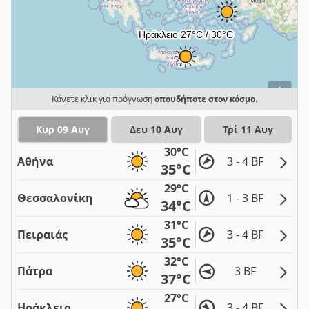
i
Κάνετε κλικ για πρόγνωση
οπουδήποτε στον κόσμο
.
Κυρ 09 Αυγ
Δευ 10 Αυγ
Τρί 11 Αυγ
30°C
Αθήνα
3 - 4 BF
35°C
29°C
Θεσσαλονίκη
1 - 3 BF
34°C
31°C
Πειραιάς
3 - 4 BF
35°C
32°C
Πάτρα
3 BF
37°C
27°C
Ηράκλειο
3 - 4 BF