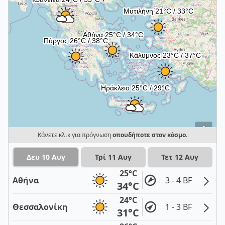
i
Κάνετε κλικ για πρόγνωση
οπουδήποτε στον κόσμο
.
Δευ 10 Αυγ
Τρί 11 Αυγ
Τετ 12 Αυγ
25°C
Αθήνα
3 - 4 BF
34°C
24°C
Θεσσαλονίκη
1 - 3 BF
31°C