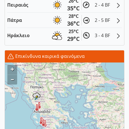
26°C
Πειραιάς
2 - 4 BF
35°C
28°C
Πάτρα
2 - 5 BF
36°C
25°C
Ηράκλειο
3 - 4 BF
29°C
Επικίνδυνα καιρικά φαινόμενα
+
–