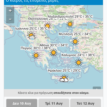
Ο καιρός τις επόμενες μέρες
+
–
i
Κάνετε κλικ για πρόγνωση
οπουδήποτε στον κόσμο
.
Δευ 10 Αυγ
Τρί 11 Αυγ
Τετ 12 Αυγ