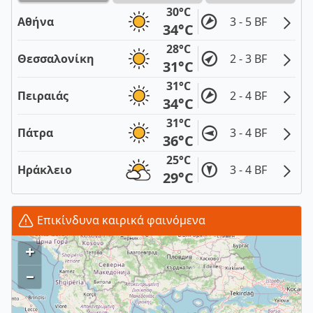
30°C
Αθήνα
3 - 5 BF
34°C
28°C
Θεσσαλονίκη
2 - 3 BF
31°C
31°C
Πειραιάς
2 - 4 BF
34°C
31°C
Πάτρα
3 - 4 BF
36°C
25°C
Ηράκλειο
3 - 4 BF
29°C
Επικίνδυνα καιρικά φαινόμενα
+
–