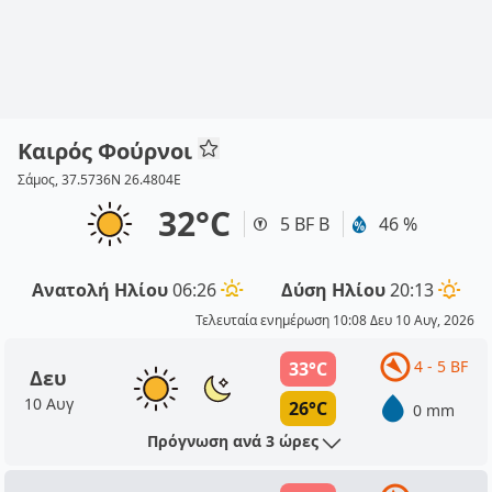
Καιρός Φούρνοι
Σάμος, 37.5736N 26.4804E
32°C
5 BF Β
46 %
Ανατολή Ηλίου
06:26
Δύση Ηλίου
20:13
Τελευταία ενημέρωση 10:08 Δευ 10 Αυγ, 2026
4 - 5 BF
33°C
Δευ
10 Αυγ
26°C
0 mm
Πρόγνωση ανά 3 ώρες