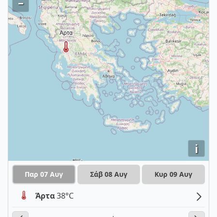
–
i
Παρ 07 Αυγ
Σάβ 08 Αυγ
Κυρ 09 Αυγ
Άρτα
38°C