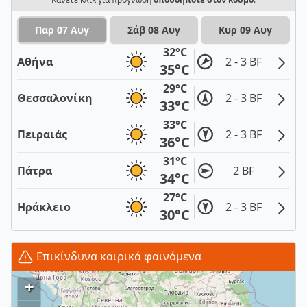
Παρ 07 Αυγ
Σάβ 08 Αυγ
Κυρ 09 Αυγ
32°C
Αθήνα
2 - 3 BF
35°C
29°C
Θεσσαλονίκη
2 - 3 BF
33°C
33°C
Πειραιάς
2 - 3 BF
36°C
31°C
Πάτρα
2 BF
34°C
27°C
Ηράκλειο
2 - 3 BF
30°C
Επικίνδυνα καιρικά φαινόμενα
+