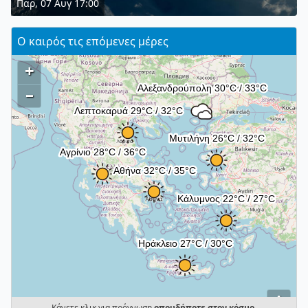
Παρ, 07 Αυγ 17:00
Ο καιρός τις επόμενες μέρες
+
–
i
Κάνετε κλικ για πρόγνωση
οπουδήποτε στον κόσμο
.