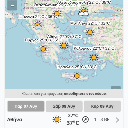
–
i
Κάνετε κλικ για πρόγνωση
οπουδήποτε στον κόσμο
.
Παρ 07 Αυγ
Σάβ 08 Αυγ
Κυρ 09 Αυγ
27°C
Αθήνα
1 - 3 BF
37°C