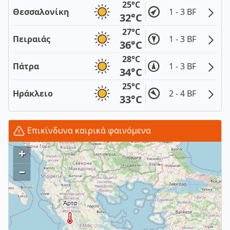
25°C
Θεσσαλονίκη
1 - 3 BF
32°C
27°C
Πειραιάς
1 - 3 BF
36°C
28°C
Πάτρα
1 - 3 BF
34°C
25°C
Ηράκλειο
2 - 4 BF
33°C
Επικίνδυνα καιρικά φαινόμενα
+
–