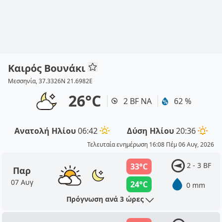
Καιρός Βουνάκι
Μεσσηνία, 37.3326N 21.6982E
26°C
2 BF ΝΑ
62 %
Ανατολή Ηλίου
06:42
Δύση Ηλίου
20:36
Τελευταία ενημέρωση 16:08 Πέμ 06 Αυγ, 2026
2 - 3 BF
33°C
Παρ
07 Αυγ
24°C
0 mm
Πρόγνωση ανά 3 ώρες