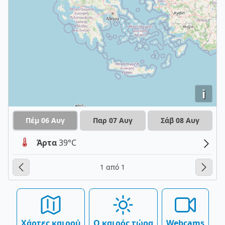
i
Πέμ 06 Αυγ
Παρ 07 Αυγ
Σάβ 08 Αυγ
Άρτα
39°C
1 από 1
Χάρτες καιρού
Ο καιρός τώρα
Webcams