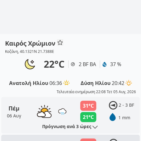
Καιρός Χρώμιον
Κοζάνη, 40.1321N 21.7388E
22°C
2 BF ΒΑ
37 %
Ανατολή Ηλίου
06:36
Δύση Ηλίου
20:42
Τελευταία ενημέρωση 22:08 Τετ 05 Αυγ, 2026
2 - 3 BF
31°C
Πέμ
06 Αυγ
21°C
1 mm
Πρόγνωση ανά 3 ώρες