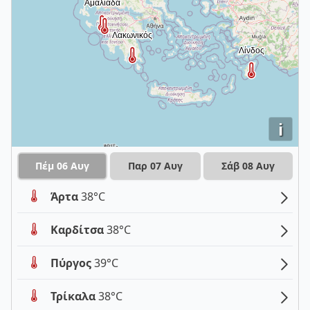
i
Πέμ 06 Αυγ
Παρ 07 Αυγ
Σάβ 08 Αυγ
Άρτα
38°C
Καρδίτσα
38°C
Πύργος
39°C
Τρίκαλα
38°C