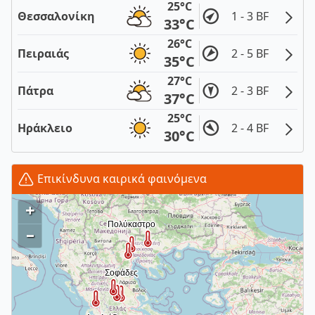
25°C
Θεσσαλονίκη
1 - 3 BF
33°C
26°C
Πειραιάς
2 - 5 BF
35°C
27°C
Πάτρα
2 - 3 BF
37°C
25°C
Ηράκλειο
2 - 4 BF
30°C
Επικίνδυνα καιρικά φαινόμενα
+
–