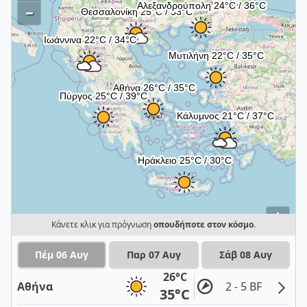
–
i
Κάνετε κλικ για πρόγνωση
οπουδήποτε στον κόσμο
.
Πέμ 06 Αυγ
Παρ 07 Αυγ
Σάβ 08 Αυγ
26°C
Αθήνα
2 - 5 BF
35°C