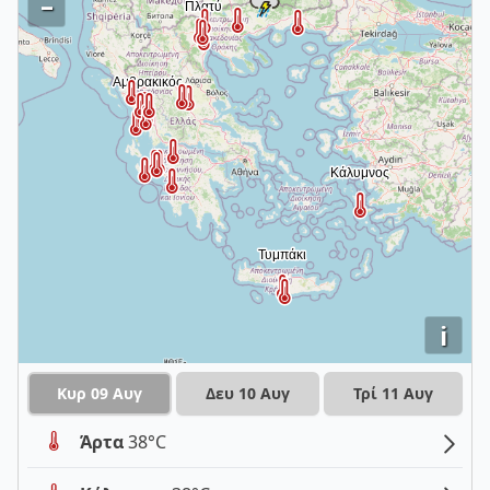
–
i
Κυρ 09 Αυγ
Δευ 10 Αυγ
Τρί 11 Αυγ
Άρτα
38°C