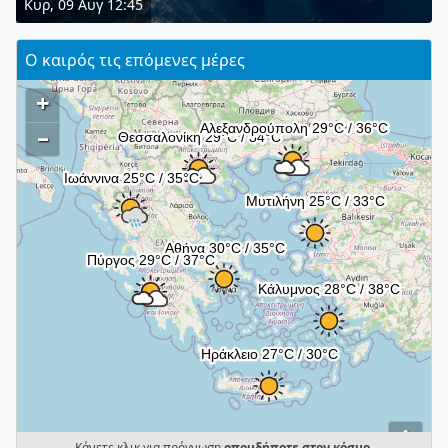
Κυρ, 09 Αυγ 12:45
Ο καιρός τις επόμενες μέρες
+
–
i
Κάνετε κλικ για πρόγνωση
οπουδήποτε στον κόσμο
.