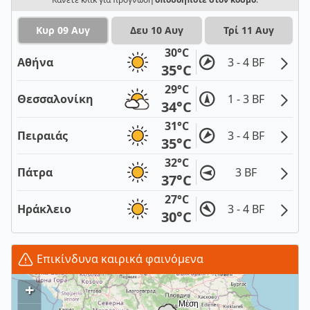
Κυρ 09 Αυγ
Δευ 10 Αυγ
Τρί 11 Αυγ
30°C
Αθήνα
3 - 4 BF
35°C
29°C
Θεσσαλονίκη
1 - 3 BF
34°C
31°C
Πειραιάς
3 - 4 BF
35°C
32°C
Πάτρα
3 BF
37°C
27°C
Ηράκλειο
3 - 4 BF
30°C
Επικίνδυνα καιρικά φαινόμενα
+