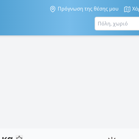
Πρόγνωση της θέσης μου
Χά
ικα