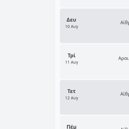
Δευ
Αίθ
10 Αυγ
Τρί
Αραι
11 Αυγ
Τετ
Αίθ
12 Αυγ
Πέμ