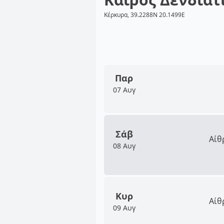
Κέρκυρα, 39.2288N 20.1499E
Παρ
07 Αυγ
Σάβ
Αίθ
08 Αυγ
Κυρ
Αίθ
09 Αυγ