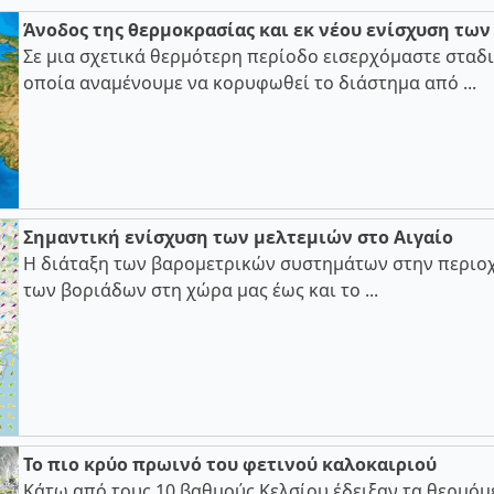
Άνοδος της θερμοκρασίας και εκ νέου ενίσχυση τω
Σε μια σχετικά θερμότερη περίοδο εισερχόμαστε σταδι
οποία αναμένουμε να κορυφωθεί το διάστημα από ...
Σημαντική ενίσχυση των μελτεμιών στο Αιγαίο
Η διάταξη των βαρομετρικών συστημάτων στην περιοχ
των βοριάδων στη χώρα μας έως και το ...
Το πιο κρύο πρωινό του φετινού καλοκαιριού
Κάτω από τους 10 βαθμούς Κελσίου έδειξαν τα θερμόμ