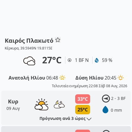
Καιρός Πλακωτό
Κέρκυρα, 39.5949N 19.8115E
27°C
1 BF Ν
59 %
Ανατολή Ηλίου
06:48
Δύση Ηλίου
20:45
Τελευταία ενημέρωση 22:08 Σάβ 08 Αυγ, 2026
2 - 3 BF
33°C
Κυρ
09 Αυγ
25°C
0 mm
Πρόγνωση ανά 3 ώρες