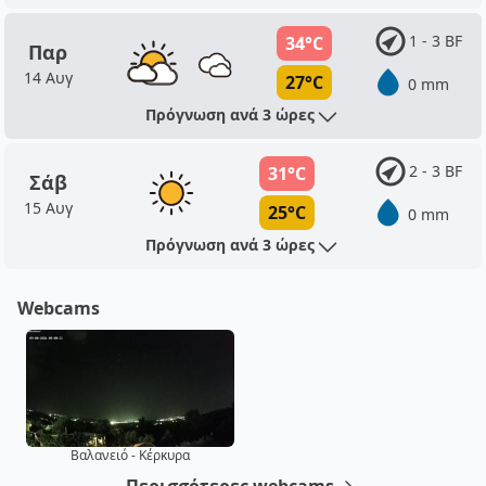
1 - 3 BF
34°C
Παρ
14 Αυγ
27°C
0 mm
Πρόγνωση ανά 3 ώρες
2 - 3 BF
31°C
Σάβ
15 Αυγ
25°C
0 mm
Πρόγνωση ανά 3 ώρες
Webcams
Βαλανειό - Κέρκυρα