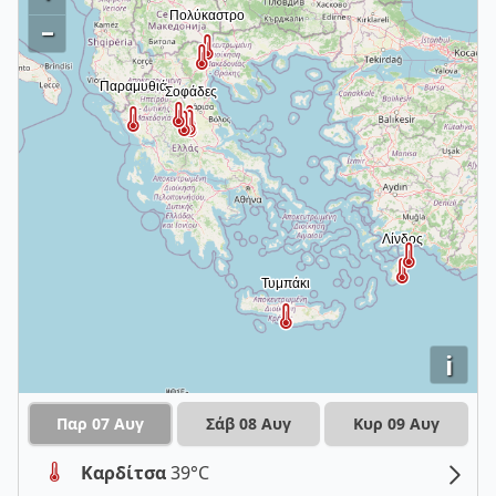
–
i
Παρ 07 Αυγ
Σάβ 08 Αυγ
Κυρ 09 Αυγ
Καρδίτσα
39°C