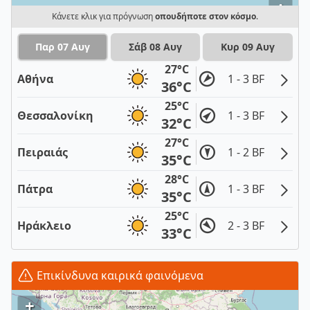
i
Κάνετε κλικ για πρόγνωση
οπουδήποτε στον κόσμο
.
Παρ 07 Αυγ
Σάβ 08 Αυγ
Κυρ 09 Αυγ
27°C
Αθήνα
1 - 3 BF
36°C
25°C
Θεσσαλονίκη
1 - 3 BF
32°C
27°C
Πειραιάς
1 - 2 BF
35°C
28°C
Πάτρα
1 - 3 BF
35°C
25°C
Ηράκλειο
2 - 3 BF
33°C
Επικίνδυνα καιρικά φαινόμενα
+