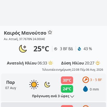
Καιρός Μανούτσο
Αν. Αττική, 37.7678N 24.0004E
25°C
3 BF ΒΔ
43 %
Ανατολή Ηλίου
06:33
Δύση Ηλίου
20:27
Τελευταία ενημέρωση 22:08 Πέμ 06 Αυγ, 2026
3 - 5 BF
30°C
Παρ
07 Αυγ
24°C
0 mm
Πρόγνωση ανά 3 ώρες