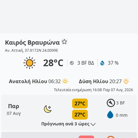
Καιρός Βραυρώνα
Αν. Αττική, 37.9172N 24.0099E
28°C
3 BF ΒΔ
37 %
Ανατολή Ηλίου
06:32
Δύση Ηλίου
20:27
Τελευταία ενημέρωση 16:08 Παρ 07 Αυγ, 2026
3 BF
27°C
Παρ
07 Αυγ
27°C
0 mm
Πρόγνωση ανά 3 ώρες