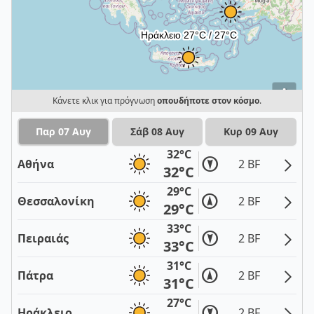
i
Κάνετε κλικ για πρόγνωση
οπουδήποτε στον κόσμο
.
Παρ 07 Αυγ
Σάβ 08 Αυγ
Κυρ 09 Αυγ
32°C
Αθήνα
2 BF
32°C
29°C
Θεσσαλονίκη
2 BF
29°C
33°C
Πειραιάς
2 BF
33°C
31°C
Πάτρα
2 BF
31°C
27°C
Ηράκλειο
2 BF