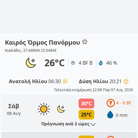
Καιρός Όρμος Πανόρμου
Κυκλάδες, 37.6486N 25.0484E
26°C
4 BF Β
46 %
Ανατολή Ηλίου
06:30
Δύση Ηλίου
20:21
Τελευταία ενημέρωση 22:08 Παρ 07 Αυγ, 2026
4 - 6 BF
30°C
Σάβ
08 Αυγ
25°C
0 mm
Πρόγνωση ανά 3 ώρες