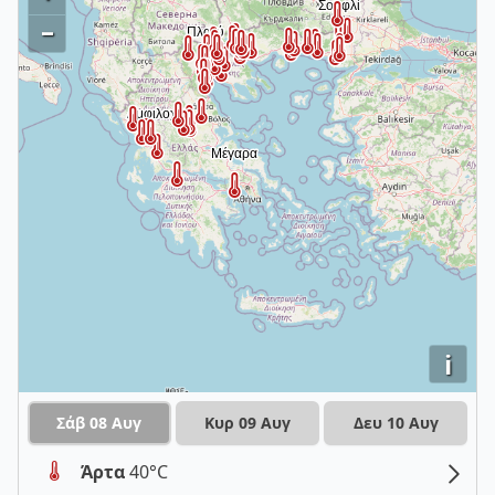
–
i
Σάβ 08 Αυγ
Κυρ 09 Αυγ
Δευ 10 Αυγ
Άρτα
40°C