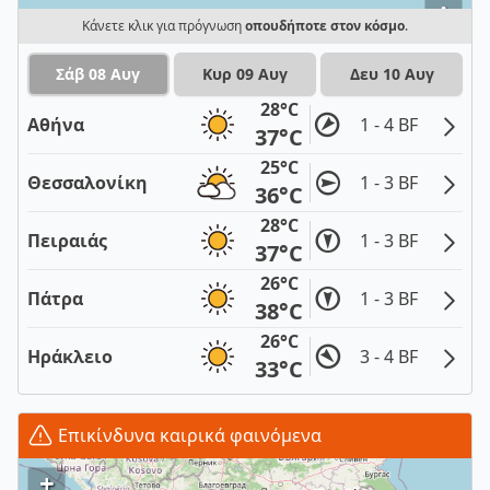
i
Κάνετε κλικ για πρόγνωση
οπουδήποτε στον κόσμο
.
Σάβ 08 Αυγ
Κυρ 09 Αυγ
Δευ 10 Αυγ
28°C
Αθήνα
1 - 4 BF
37°C
25°C
Θεσσαλονίκη
1 - 3 BF
36°C
28°C
Πειραιάς
1 - 3 BF
37°C
26°C
Πάτρα
1 - 3 BF
38°C
26°C
Ηράκλειο
3 - 4 BF
33°C
Επικίνδυνα καιρικά φαινόμενα
+