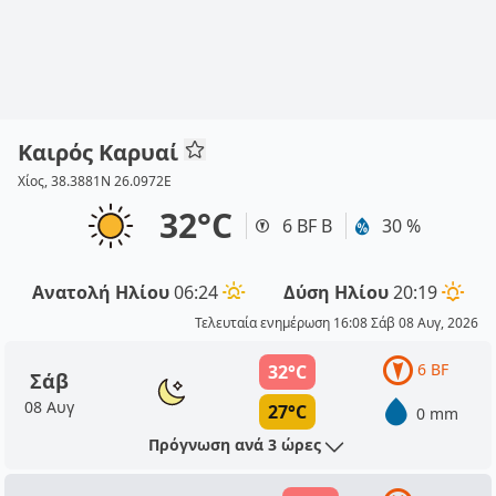
Καιρός Καρυαί
Χίος, 38.3881N 26.0972E
32°C
6 BF Β
30 %
Ανατολή Ηλίου
06:24
Δύση Ηλίου
20:19
Τελευταία ενημέρωση 16:08 Σάβ 08 Αυγ, 2026
6 BF
32°C
Σάβ
08 Αυγ
27°C
0 mm
Πρόγνωση ανά 3 ώρες