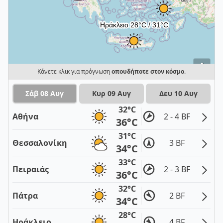
i
Κάνετε κλικ για πρόγνωση
οπουδήποτε στον κόσμο
.
Σάβ 08 Αυγ
Κυρ 09 Αυγ
Δευ 10 Αυγ
32°C
Αθήνα
2 - 4 BF
36°C
31°C
Θεσσαλονίκη
3 BF
34°C
33°C
Πειραιάς
2 - 3 BF
36°C
32°C
Πάτρα
2 BF
34°C
28°C
Ηράκλειο
4 BF