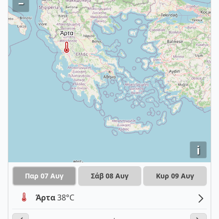
–
i
Παρ 07 Αυγ
Σάβ 08 Αυγ
Κυρ 09 Αυγ
Άρτα
38°C