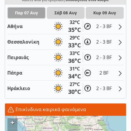
Παρ 07 Αυγ
Σάβ 08 Αυγ
Κυρ 09 Αυγ
32°C
Αθήνα
2 - 3 BF
35°C
29°C
Θεσσαλονίκη
2 - 3 BF
33°C
33°C
Πειραιάς
2 - 3 BF
36°C
31°C
Πάτρα
2 BF
34°C
27°C
Ηράκλειο
2 - 3 BF
30°C
Επικίνδυνα καιρικά φαινόμενα
+