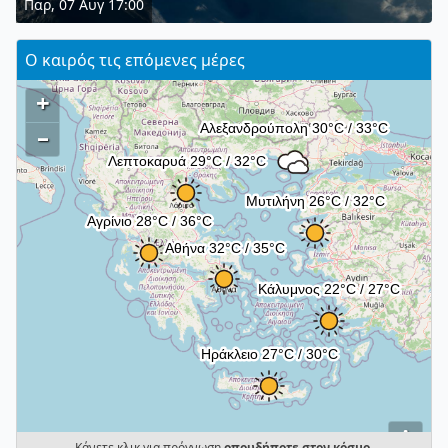
Παρ, 07 Αυγ 17:00
Ο καιρός τις επόμενες μέρες
+
–
i
Κάνετε κλικ για πρόγνωση
οπουδήποτε στον κόσμο
.