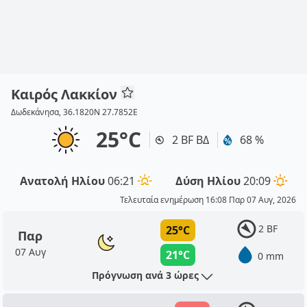
Καιρός Λακκίον
Δωδεκάνησα, 36.1820N 27.7852E
25°C
2 BF ΒΔ
68 %
Ανατολή Ηλίου
06:21
Δύση Ηλίου
20:09
Τελευταία ενημέρωση 16:08 Παρ 07 Αυγ, 2026
2 BF
25°C
Παρ
07 Αυγ
21°C
0 mm
Πρόγνωση ανά 3 ώρες