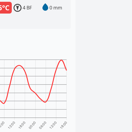
6°C
4 BF
0 mm