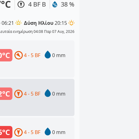
7°C
4 BF Β
38 %
υ
06:21
Δύση Ηλίου
20:15
λευταία ενημέρωση 04:08 Παρ 07 Αυγ, 2026
0°C
4 - 5 BF
0 mm
2°C
4 - 5 BF
0 mm
6°C
4 - 5 BF
0 mm