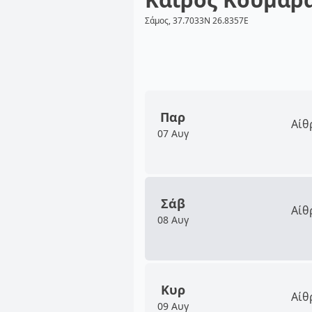
Σάμος, 37.7033N 26.8357E
Παρ
Αίθ
07 Αυγ
Σάβ
Αίθ
08 Αυγ
Κυρ
Αίθ
09 Αυγ