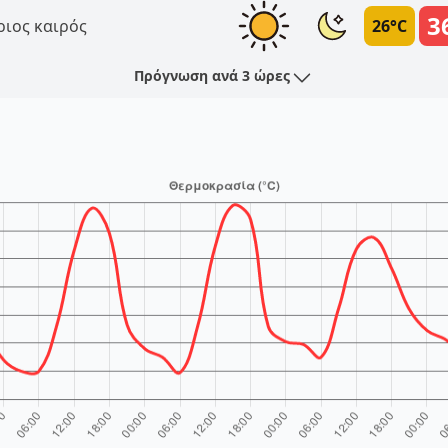
3
ριος καιρός
26°C
Πρόγνωση ανά 3 ώρες