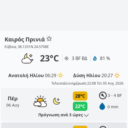
Καιρός Πρινιά
Εύβοια, 38.1331N 24.5708E
23°C
3 BF ΒΔ
81 %
Ανατολή Ηλίου
06:29
Δύση Ηλίου
20:27
Τελευταία ενημέρωση 22:08 Τετ 05 Αυγ, 2026
3 - 4 BF
28°C
Πέμ
06 Αυγ
22°C
0 mm
Πρόγνωση ανά 3 ώρες