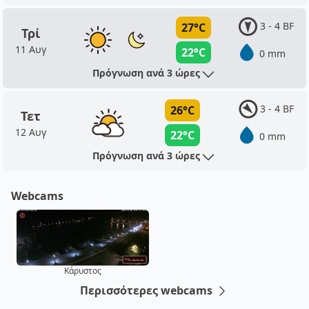
3 - 4 BF
27°C
Τρί
11 Αυγ
22°C
0 mm
Πρόγνωση ανά 3 ώρες
3 - 4 BF
26°C
Τετ
12 Αυγ
22°C
0 mm
Πρόγνωση ανά 3 ώρες
Webcams
Κάρυστος
Περισσότερες webcams