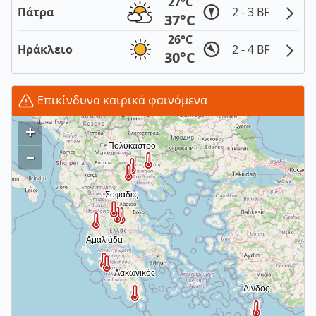
27°C
Πάτρα
2 - 3 BF
37°C
26°C
Ηράκλειο
2 - 4 BF
30°C
Επικίνδυνα καιρικά φαινόμενα
+
–