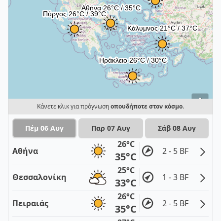
i
Κάνετε κλικ για πρόγνωση
οπουδήποτε στον κόσμο
.
Πέμ 06 Αυγ
Παρ 07 Αυγ
Σάβ 08 Αυγ
26°C
Αθήνα
2 - 5 BF
35°C
25°C
Θεσσαλονίκη
1 - 3 BF
33°C
26°C
Πειραιάς
2 - 5 BF
35°C