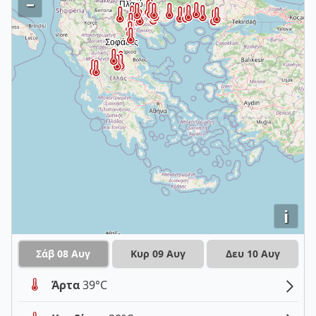
–
i
Σάβ 08 Αυγ
Κυρ 09 Αυγ
Δευ 10 Αυγ
Άρτα
39°C