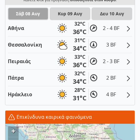
Σάβ 08 Αυγ
Κυρ 09 Αυγ
Δευ 10 Αυγ
32°C
Αθήνα
2 - 4 BF
36°C
31°C
Θεσσαλονίκη
3 BF
34°C
33°C
Πειραιάς
2 - 3 BF
36°C
32°C
Πάτρα
2 BF
34°C
28°C
Ηράκλειο
4 BF
31°C
Επικίνδυνα καιρικά φαινόμενα
+