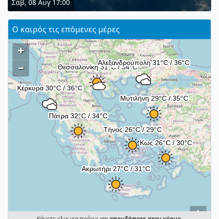
Σάβ, 08 Αυγ 17:00
Ο καιρός τις επόμενες μέρες
+
–
i
Κάνετε κλικ για πρόγνωση
οπουδήποτε στον κόσμο
.