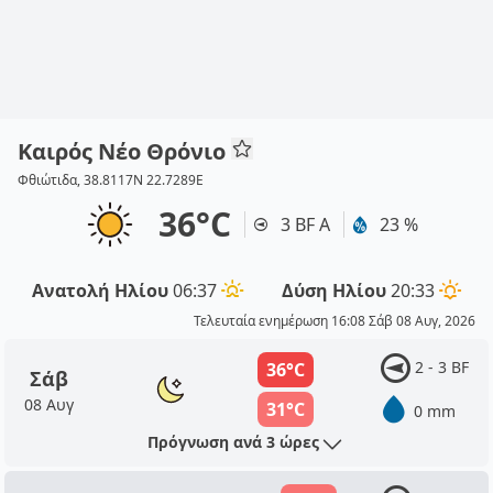
Καιρός Νέο Θρόνιο
Φθιώτιδα, 38.8117N 22.7289E
36°C
3 BF Α
23 %
Ανατολή Ηλίου
06:37
Δύση Ηλίου
20:33
Τελευταία ενημέρωση 16:08 Σάβ 08 Αυγ, 2026
2 - 3 BF
36°C
Σάβ
08 Αυγ
31°C
0 mm
Πρόγνωση ανά 3 ώρες