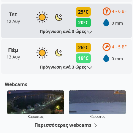
4 - 6 BF
25°C
Τετ
12 Αυγ
20°C
0 mm
Πρόγνωση ανά 3 ώρες
4 - 5 BF
26°C
Πέμ
13 Αυγ
19°C
0 mm
Πρόγνωση ανά 3 ώρες
Webcams
Κάρυστος
Κάρυστος
Περισσότερες webcams