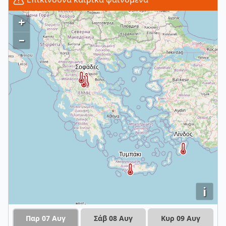
+
–
i
Παρ 07 Αυγ
Σάβ 08 Αυγ
Κυρ 09 Αυγ