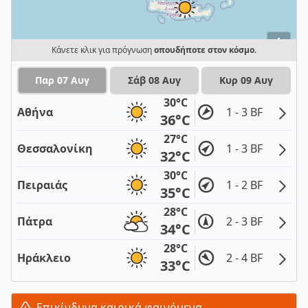
i
Κάνετε κλικ για πρόγνωση
οπουδήποτε στον κόσμο
.
Παρ 07 Αυγ
Σάβ 08 Αυγ
Κυρ 09 Αυγ
30°C
Αθήνα
1 - 3 BF
36°C
27°C
Θεσσαλονίκη
1 - 3 BF
32°C
30°C
Πειραιάς
1 - 2 BF
35°C
28°C
Πάτρα
2 - 3 BF
34°C
28°C
Ηράκλειο
2 - 4 BF
33°C
Επικίνδυνα καιρικά φαινόμενα