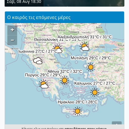
Σάβ, 08 Αυγ 18:30
Ο καιρός τις επόμενες μέρες
+
–
i
Κάνετε κλικ για πρόγνωση
οπουδήποτε στον κόσμο
.