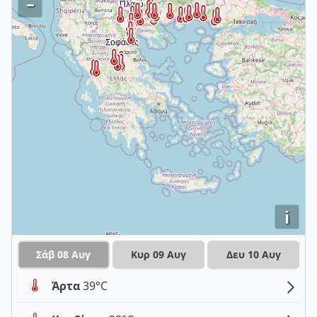
–
i
Σάβ 08 Αυγ
Κυρ 09 Αυγ
Δευ 10 Αυγ
Άρτα
39°C