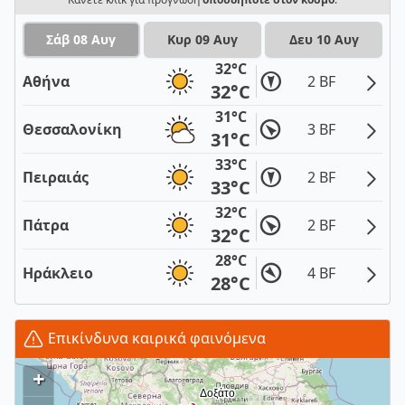
Σάβ 08 Αυγ
Κυρ 09 Αυγ
Δευ 10 Αυγ
32°C
Αθήνα
2 BF
32°C
31°C
Θεσσαλονίκη
3 BF
31°C
33°C
Πειραιάς
2 BF
33°C
32°C
Πάτρα
2 BF
32°C
28°C
Ηράκλειο
4 BF
28°C
Επικίνδυνα καιρικά φαινόμενα
+