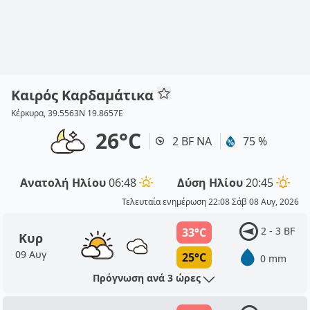
Καιρός Καρδαμάτικα
Κέρκυρα, 39.5563N 19.8657E
26°C
2 BF ΝΑ
75 %
Ανατολή Ηλίου
06:48
Δύση Ηλίου
20:45
Τελευταία ενημέρωση 22:08 Σάβ 08 Αυγ, 2026
2 - 3 BF
33°C
Κυρ
09 Αυγ
25°C
0 mm
Πρόγνωση ανά 3 ώρες