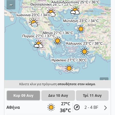
–
i
Κάνετε κλικ για πρόγνωση
οπουδήποτε στον κόσμο
.
Κυρ 09 Αυγ
Δευ 10 Αυγ
Τρί 11 Αυγ
27°C
Αθήνα
2 - 4 BF
36°C