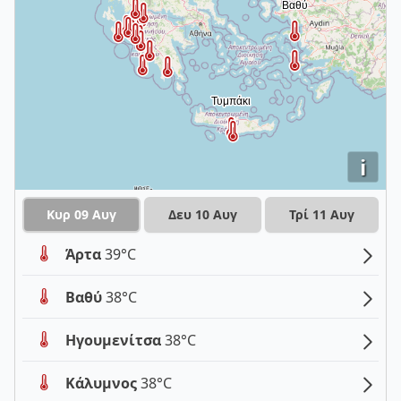
i
Κυρ 09 Αυγ
Δευ 10 Αυγ
Τρί 11 Αυγ
Άρτα
39°C
Βαθύ
38°C
Ηγουμενίτσα
38°C
Κάλυμνος
38°C