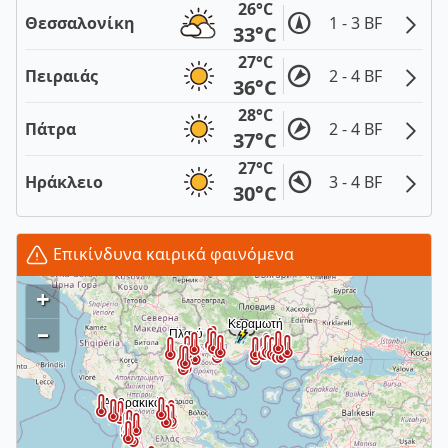
26°C
Θεσσαλονίκη
1 - 3 BF
33°C
27°C
Πειραιάς
2 - 4 BF
36°C
28°C
Πάτρα
2 - 4 BF
37°C
27°C
Ηράκλειο
3 - 4 BF
30°C
Επικίνδυνα καιρικά φαινόμενα
+
–