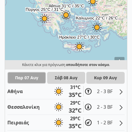
i
Κάνετε κλικ για πρόγνωση
οπουδήποτε στον κόσμο
.
Παρ 07 Αυγ
Σάβ 08 Αυγ
Κυρ 09 Αυγ
31°C
Αθήνα
2 - 3 BF
35°C
29°C
Θεσσαλονίκη
2 - 3 BF
32°C
29°C
Πειραιάς
1 - 2 BF
35°C