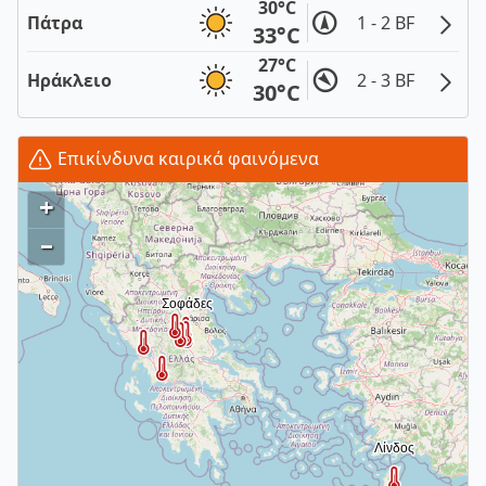
30°C
Πάτρα
1 - 2 BF
33°C
27°C
Ηράκλειο
2 - 3 BF
30°C
Επικίνδυνα καιρικά φαινόμενα
+
–