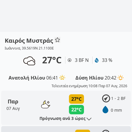
Καιρός Μυστράς
Ιωάννινα, 39.5619N 21.1100E
27°C
3 BF Ν
33 %
Ανατολή Ηλίου
06:41
Δύση Ηλίου
20:42
Τελευταία ενημέρωση 10:08 Παρ 07 Αυγ, 2026
1 - 2 BF
27°C
Παρ
07 Αυγ
22°C
0 mm
Πρόγνωση ανά 3 ώρες