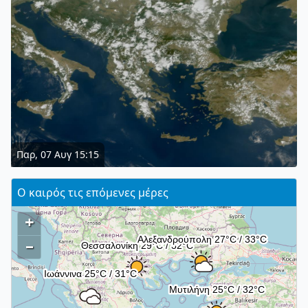
Παρ, 07 Αυγ 15:15
Ο καιρός τις επόμενες μέρες
+
–