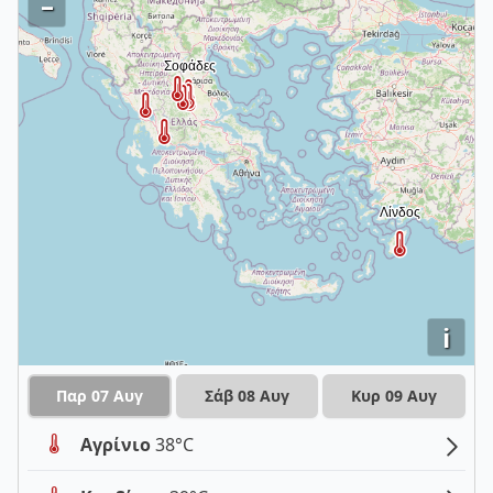
–
i
Παρ 07 Αυγ
Σάβ 08 Αυγ
Κυρ 09 Αυγ
Αγρίνιο
38°C