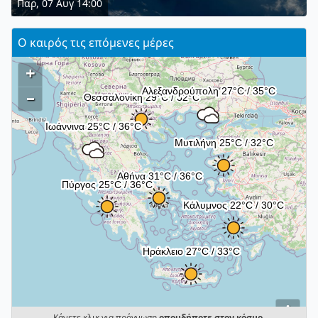
Παρ, 07 Αυγ 14:00
Ο καιρός τις επόμενες μέρες
+
–
i
Κάνετε κλικ για πρόγνωση
οπουδήποτε στον κόσμο
.