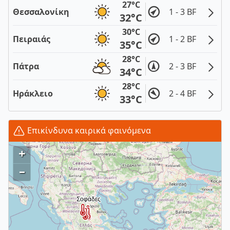
27°C
Θεσσαλονίκη
1 - 3 BF
32°C
30°C
Πειραιάς
1 - 2 BF
35°C
28°C
Πάτρα
2 - 3 BF
34°C
28°C
Ηράκλειο
2 - 4 BF
33°C
Επικίνδυνα καιρικά φαινόμενα
+
–