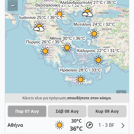
–
i
Κάνετε κλικ για πρόγνωση
οπουδήποτε στον κόσμο
.
Παρ 07 Αυγ
Σάβ 08 Αυγ
Κυρ 09 Αυγ
30°C
Αθήνα
1 - 3 BF
36°C