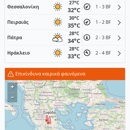
27°C
Θεσσαλονίκη
1 - 3 BF
32°C
30°C
Πειραιάς
1 - 2 BF
35°C
28°C
Πάτρα
2 - 3 BF
34°C
28°C
Ηράκλειο
2 - 4 BF
33°C
Επικίνδυνα καιρικά φαινόμενα
+
–