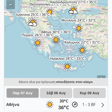
–
i
Κάνετε κλικ για πρόγνωση
οπουδήποτε στον κόσμο
.
Παρ 07 Αυγ
Σάβ 08 Αυγ
Κυρ 09 Αυγ
30°C
Αθήνα
1 - 3 BF
36°C