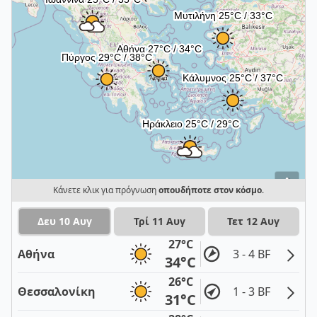
i
Κάνετε κλικ για πρόγνωση
οπουδήποτε στον κόσμο
.
Δευ 10 Αυγ
Τρί 11 Αυγ
Τετ 12 Αυγ
27°C
Αθήνα
3 - 4 BF
34°C
26°C
Θεσσαλονίκη
1 - 3 BF
31°C