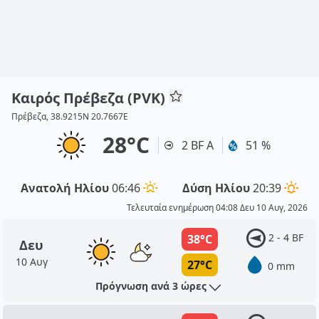
Καιρός Πρέβεζα (PVK)
Πρέβεζα, 38.9215N 20.7667E
28°C
2 BF Α
51 %
Ανατολή Ηλίου
06:46
Δύση Ηλίου
20:39
Τελευταία ενημέρωση 04:08 Δευ 10 Αυγ, 2026
2 - 4 BF
38°C
Δευ
10 Αυγ
27°C
0 mm
Πρόγνωση ανά 3 ώρες