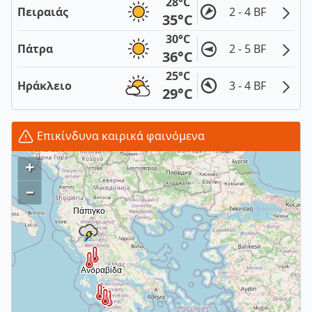
28°C
Πειραιάς
2 - 4 BF
35°C
30°C
Πάτρα
2 - 5 BF
36°C
25°C
Ηράκλειο
3 - 4 BF
29°C
Επικίνδυνα καιρικά φαινόμενα
+
–