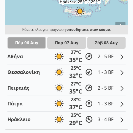
i
Κάνετε κλικ για πρόγνωση
οπουδήποτε στον κόσμο
.
Πέμ 06 Αυγ
Παρ 07 Αυγ
Σάβ 08 Αυγ
27°C
Αθήνα
2 - 5 BF
35°C
25°C
Θεσσαλονίκη
1 - 3 BF
32°C
27°C
Πειραιάς
2 - 5 BF
35°C
28°C
Πάτρα
1 - 3 BF
37°C
25°C
Ηράκλειο
3 - 4 BF
29°C