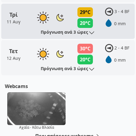
3 - 4 BF
29°C
Τρί
11 Αυγ
20°C
0 mm
Πρόγνωση ανά 3 ώρες
2 - 4 BF
30°C
Τετ
12 Αυγ
20°C
0 mm
Πρόγνωση ανά 3 ώρες
Webcams
Αχαΐα - Κάτω Βλασία
Περισσότερες webcams