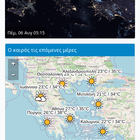
Πέμ, 06 Αυγ 05:15
Ο καιρός τις επόμενες μέρες
+
–