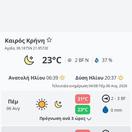
Καιρός Κρήνη
Αχαΐα, 38.1875N 21.9572E
23°C
2 BF Ν
37 %
Ανατολή Ηλίου
06:39
Δύση Ηλίου
20:37
Τελευταία ενημέρωση 04:08 Πέμ 06 Αυγ, 2026
2 - 3 BF
31°C
Πέμ
06 Αυγ
23°C
0 mm
Πρόγνωση ανά 3 ώρες