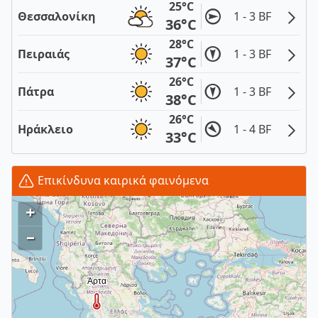
25°C
Θεσσαλονίκη
1 - 3 BF
36°C
28°C
Πειραιάς
1 - 3 BF
37°C
26°C
Πάτρα
1 - 3 BF
38°C
26°C
Ηράκλειο
1 - 4 BF
33°C
Επικίνδυνα καιρικά φαινόμενα
+
–