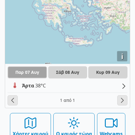
i
Παρ 07 Αυγ
Σάβ 08 Αυγ
Κυρ 09 Αυγ
Άρτα
38°C
1 από 1
Χάρτες καιρού
Ο καιρός τώρα
Webcams