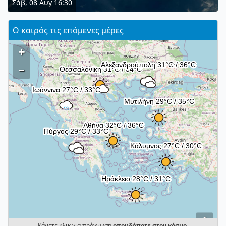
Σάβ, 08 Αυγ 16:30
Ο καιρός τις επόμενες μέρες
+
–
i
Κάνετε κλικ για πρόγνωση
οπουδήποτε στον κόσμο
.