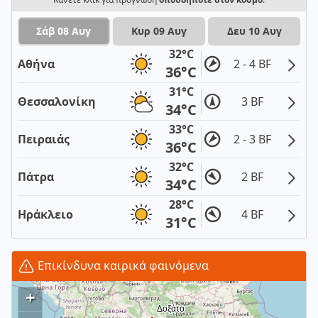
Σάβ 08 Αυγ
Κυρ 09 Αυγ
Δευ 10 Αυγ
32°C
Αθήνα
2 - 4 BF
36°C
31°C
Θεσσαλονίκη
3 BF
34°C
33°C
Πειραιάς
2 - 3 BF
36°C
32°C
Πάτρα
2 BF
34°C
28°C
Ηράκλειο
4 BF
31°C
Επικίνδυνα καιρικά φαινόμενα
+