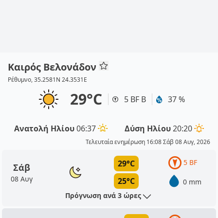
Καιρός Βελονάδον
Ρέθυμνο, 35.2581N 24.3531E
29°C
5 BF Β
37 %
Ανατολή Ηλίου
06:37
Δύση Ηλίου
20:20
Τελευταία ενημέρωση 16:08 Σάβ 08 Αυγ, 2026
5 BF
29°C
Σάβ
08 Αυγ
25°C
0 mm
Πρόγνωση ανά 3 ώρες