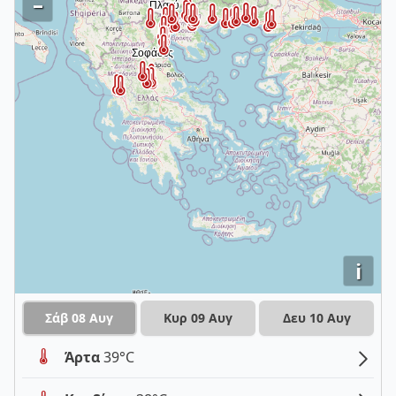
–
i
Σάβ 08 Αυγ
Κυρ 09 Αυγ
Δευ 10 Αυγ
Άρτα
39°C