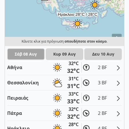
i
Κάνετε κλικ για πρόγνωση
οπουδήποτε στον κόσμο
.
Σάβ 08 Αυγ
Κυρ 09 Αυγ
Δευ 10 Αυγ
32°C
Αθήνα
2 BF
32°C
31°C
Θεσσαλονίκη
3 BF
31°C
33°C
Πειραιάς
2 BF
33°C
32°C
Πάτρα
2 BF
32°C
28°C
Ηράκλειο
4 BF