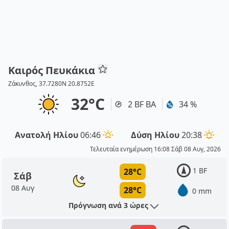
Καιρός Πευκάκια
Ζάκυνθος, 37.7280N 20.8752E
32°C
2 BF ΒΑ
34 %
Ανατολή Ηλίου
06:46
Δύση Ηλίου
20:38
Τελευταία ενημέρωση 16:08 Σάβ 08 Αυγ, 2026
1 BF
28°C
Σάβ
08 Αυγ
28°C
0 mm
Πρόγνωση ανά 3 ώρες