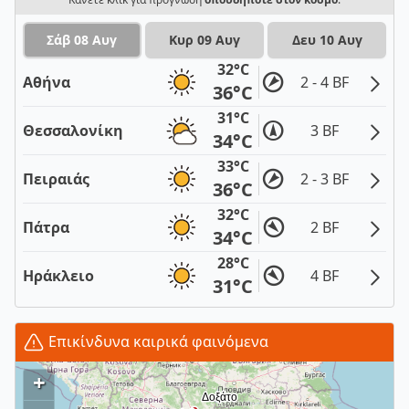
Σάβ 08 Αυγ
Κυρ 09 Αυγ
Δευ 10 Αυγ
32°C
Αθήνα
2 - 4 BF
36°C
31°C
Θεσσαλονίκη
3 BF
34°C
33°C
Πειραιάς
2 - 3 BF
36°C
32°C
Πάτρα
2 BF
34°C
28°C
Ηράκλειο
4 BF
31°C
Επικίνδυνα καιρικά φαινόμενα
+