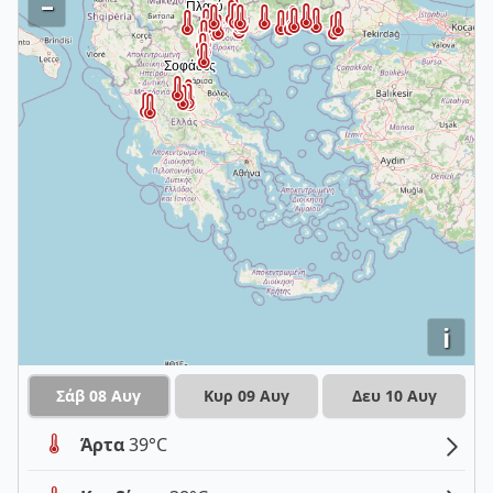
–
i
Σάβ 08 Αυγ
Κυρ 09 Αυγ
Δευ 10 Αυγ
Άρτα
39°C