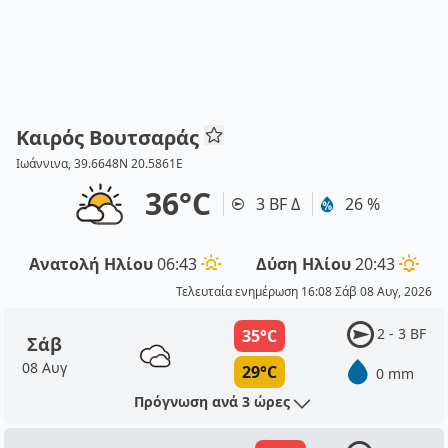
Καιρός Βουτσαράς
Ιωάννινα, 39.6648N 20.5861E
36°C
3 BF Δ
26 %
Ανατολή Ηλίου
06:43
Δύση Ηλίου
20:43
Τελευταία ενημέρωση 16:08 Σάβ 08 Αυγ, 2026
2 - 3 BF
35°C
Σάβ
08 Αυγ
29°C
0 mm
Πρόγνωση ανά 3 ώρες