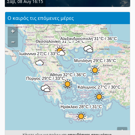
Σάβ, 08 Αυγ 16:15
Ο καιρός τις επόμενες μέρες
+
–
i
Κάνετε κλικ για πρόγνωση
οπουδήποτε στον κόσμο
.