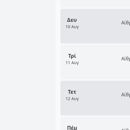
Δευ
Αίθ
10 Αυγ
Τρί
Αίθ
11 Αυγ
Τετ
Αίθ
12 Αυγ
Πέμ