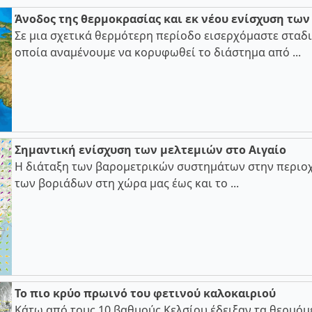
Άνοδος της θερμοκρασίας και εκ νέου ενίσχυση τω
Σε μια σχετικά θερμότερη περίοδο εισερχόμαστε σταδι
οποία αναμένουμε να κορυφωθεί το διάστημα από ...
Σημαντική ενίσχυση των μελτεμιών στο Αιγαίο
Η διάταξη των βαρομετρικών συστημάτων στην περιοχ
των βοριάδων στη χώρα μας έως και το ...
Το πιο κρύο πρωινό του φετινού καλοκαιριού
Κάτω από τους 10 βαθμούς Κελσίου έδειξαν τα θερμόμ