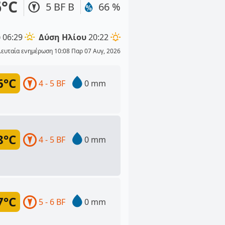
6°C
5 BF Β
66 %
υ
06:29
Δύση Ηλίου
20:22
λευταία ενημέρωση 10:08 Παρ 07 Αυγ, 2026
6°C
4 - 5 BF
0 mm
8°C
4 - 5 BF
0 mm
7°C
5 - 6 BF
0 mm