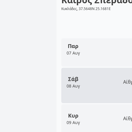
Κυκλάδες, 37.5648N 25.1681E
Παρ
07 Αυγ
Σάβ
Αίθ
08 Αυγ
Κυρ
Αίθ
09 Αυγ