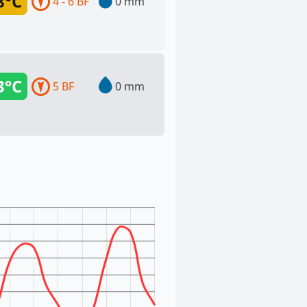
8°C
4 - 6 BF
0 mm
3°C
5 BF
0 mm