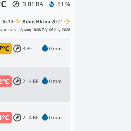
°C
3 BF ΒΑ
51 %
υ
06:19
Δύση Ηλίου
20:21
λευταία ενημέρωση 16:08 Πέμ 06 Αυγ, 2026
7°C
3 BF
0 mm
2°C
2 - 4 BF
0 mm
4°C
2 - 4 BF
0 mm