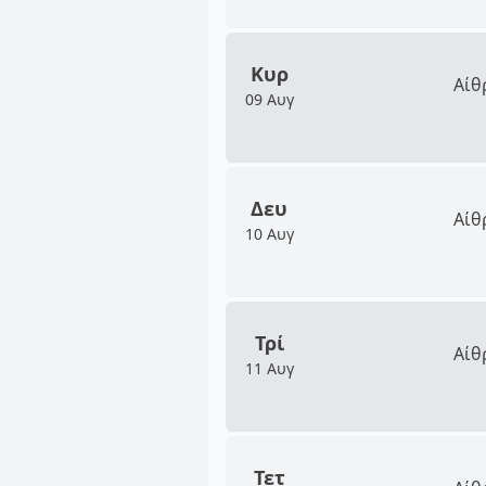
Κυρ
Αίθ
09 Αυγ
Δευ
Αίθ
10 Αυγ
Τρί
Αίθ
11 Αυγ
Τετ