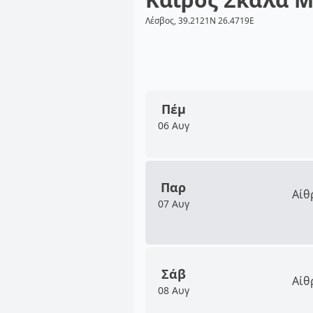
Λέσβος, 39.2121N 26.4719E
Πέμ
06 Αυγ
Παρ
Αίθ
07 Αυγ
Σάβ
Αίθ
08 Αυγ