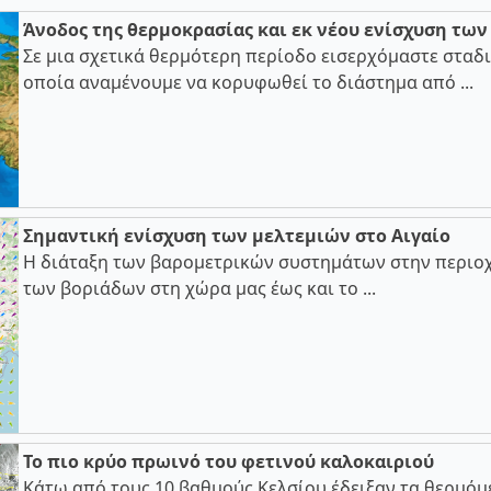
Άνοδος της θερμοκρασίας και εκ νέου ενίσχυση τω
Σε μια σχετικά θερμότερη περίοδο εισερχόμαστε σταδι
οποία αναμένουμε να κορυφωθεί το διάστημα από ...
Σημαντική ενίσχυση των μελτεμιών στο Αιγαίο
Η διάταξη των βαρομετρικών συστημάτων στην περιοχ
των βοριάδων στη χώρα μας έως και το ...
Το πιο κρύο πρωινό του φετινού καλοκαιριού
Κάτω από τους 10 βαθμούς Κελσίου έδειξαν τα θερμόμ