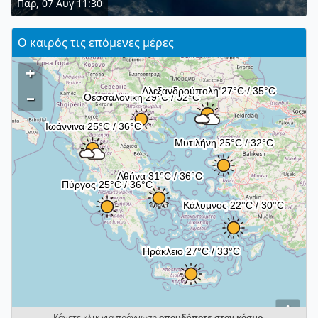
Παρ, 07 Αυγ 11:30
Ο καιρός τις επόμενες μέρες
+
–
i
Κάνετε κλικ για πρόγνωση
οπουδήποτε στον κόσμο
.