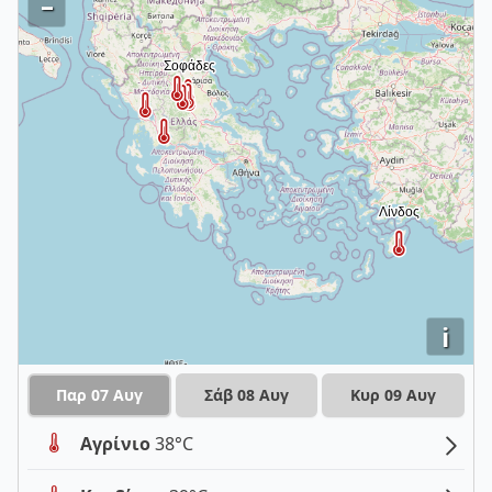
–
i
Παρ 07 Αυγ
Σάβ 08 Αυγ
Κυρ 09 Αυγ
Αγρίνιο
38°C