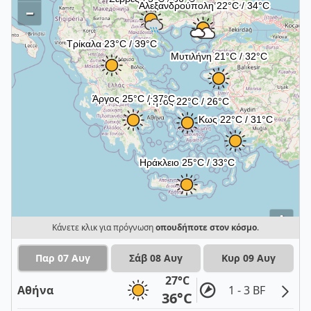
–
i
Κάνετε κλικ για πρόγνωση
οπουδήποτε στον κόσμο
.
Παρ 07 Αυγ
Σάβ 08 Αυγ
Κυρ 09 Αυγ
27°C
Αθήνα
1 - 3 BF
36°C