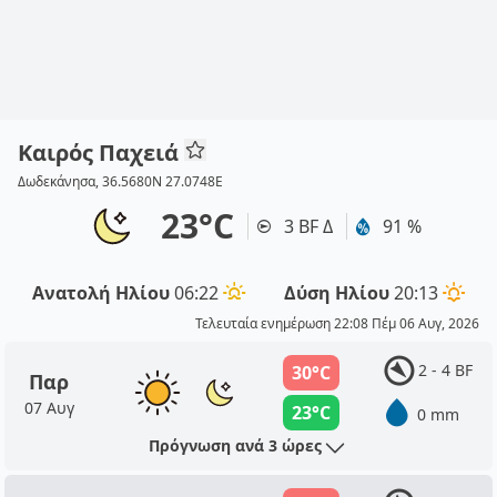
Καιρός Παχειά
Δωδεκάνησα, 36.5680N 27.0748E
23°C
3 BF Δ
91 %
Ανατολή Ηλίου
06:22
Δύση Ηλίου
20:13
Τελευταία ενημέρωση 22:08 Πέμ 06 Αυγ, 2026
2 - 4 BF
30°C
Παρ
07 Αυγ
23°C
0 mm
Πρόγνωση ανά 3 ώρες