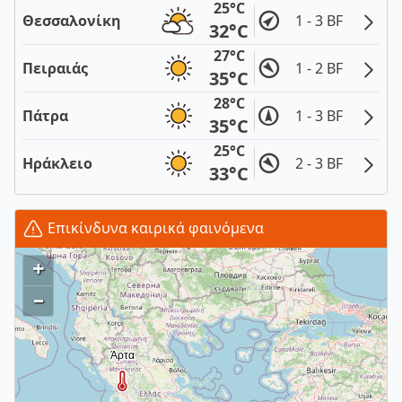
25°C
Θεσσαλονίκη
1 - 3 BF
32°C
27°C
Πειραιάς
1 - 2 BF
35°C
28°C
Πάτρα
1 - 3 BF
35°C
25°C
Ηράκλειο
2 - 3 BF
33°C
Επικίνδυνα καιρικά φαινόμενα
+
–