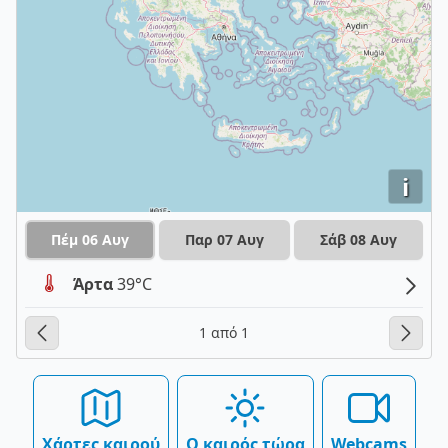
i
Πέμ 06 Αυγ
Παρ 07 Αυγ
Σάβ 08 Αυγ
Άρτα
39°C
1 από 1
Χάρτες καιρού
Ο καιρός τώρα
Webcams